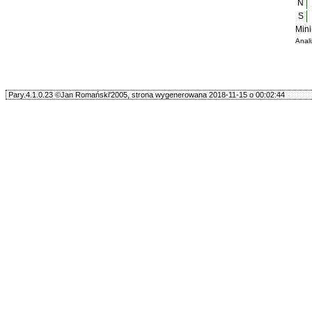
N
S
Mini
Anal
Pary.4.1.0.23 ©Jan Romański'2005, strona wygenerowana 2018-11-15 o 00:02:44