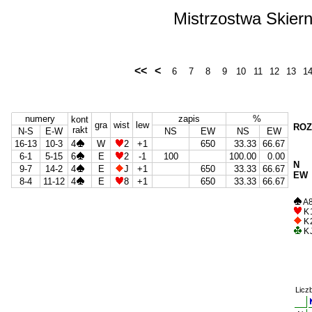
Mistrzostwa Skier
<<
<
6
7
8
9
10
11
12
13
1
numery
zapis
%
kont
gra
wist
lew
ROZ
rakt
N-S
E-W
NS
EW
NS
EW
16-13
10-3
4
W
2
+1
650
33.33
66.67
6-1
5-15
6
E
2
-1
100
100.00
0.00
N
9-7
14-2
4
E
J
+1
650
33.33
66.67
EW
8-4
11-12
4
E
8
+1
650
33.33
66.67
A 8
K 
K 
K 
Licz