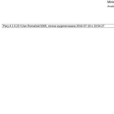
Mini
Anali
Pary.4.1.0.23 ©Jan Romański'2005, strona wygenerowana 2016-07-19 o 19:54:27