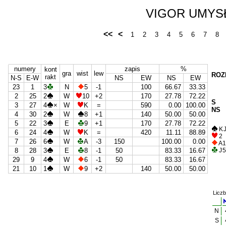
VIGOR UMYSŁU
<<
<
1
2
3
4
5
6
7
8
numery
zapis
%
kont
gra
wist
lew
ROZ
rakt
N-S
E-W
NS
EW
NS
EW
23
1
3
N
5
-1
100
66.67
33.33
2
25
2
W
10
+2
170
27.78
72.22
S
3
27
4
×
W
K
=
590
0.00
100.00
NS
4
30
2
W
8
+1
140
50.00
50.00
5
22
3
E
9
+1
170
27.78
72.22
K J
6
24
4
W
K
=
420
11.11
88.89
2
7
26
6
W
A
-3
150
100.00
0.00
A 1
8
28
3
E
8
-1
50
83.33
16.67
J 5
29
9
4
W
6
-1
50
83.33
16.67
21
10
1
W
9
+2
140
50.00
50.00
Liczb
N
S