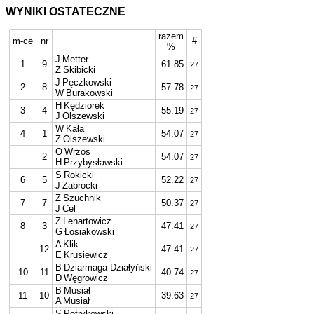
WYNIKI OSTATECZNE
razem
m-ce
nr
#
%
J Metter
1
9
61.85
27
Z Skibicki
J Pęczkowski
2
8
57.78
27
W Burakowski
H Kędziorek
3
4
55.19
27
J Olszewski
W Kała
4
1
54.07
27
Z Olszewski
O Wrzos
2
54.07
27
H Przybysławski
S Rokicki
6
5
52.22
27
J Zabrocki
Z Szuchnik
7
7
50.37
27
J Cel
Z Lenartowicz
8
3
47.41
27
G Łosiakowski
A Klik
12
47.41
27
E Krusiewicz
B Dziarmaga-Działyński
10
11
40.74
27
D Węgrowicz
B Musiał
11
10
39.63
27
A Musiał
S Petrykowski