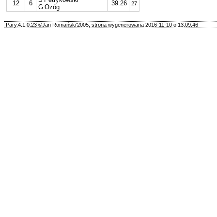
12
6
39.26
27
G Ożóg
Pary.4.1.0.23 ©Jan Romański'2005, strona wygenerowana 2016-11-10 o 13:09:46