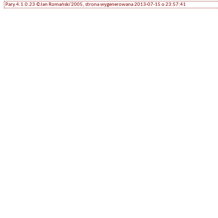
Pary.4.1.0.23 ©Jan Romański'2005, strona wygenerowana 2013-07-15 o 23:57:41