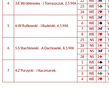
22
WE
3
4
3:E Wróblewska - J Tomaszczuk, 2.5 MA
23
WE
5
24
WE
2
5
WE
2
6
WE
2
5
6:W Rutkowski - J Kudelski, 6.5 MA
7
WE
2
8
WE
3
25
NS
3
26
NS
3
6
5:S Stachlewski - A Dachowski, 8.5 MA
27
NS
3
28
NS
2
1
WE
4
2
WE
3
7
4:Z Purzycki - J Kaczmarek,
3
WE
4
4
WE
3