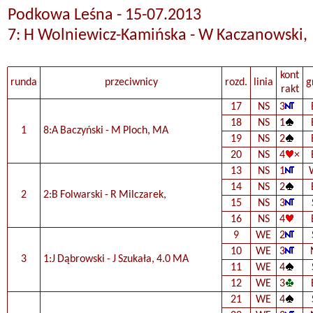
Podkowa Leśna - 15-07.2013
7: H Wolniewicz-Kamińska - W Kaczanowski,
kont
runda
przeciwnicy
rozd.
linia
g
rakt
17
NS
3
18
NS
1
1
8:A Baczyński - M Ploch, MA
19
NS
2
20
NS
4
×
13
NS
1
14
NS
2
2
2:B Folwarski - R Milczarek,
15
NS
3
16
NS
4
9
WE
2
10
WE
3
3
1:J Dąbrowski - J Szukała, 4.0 MA
11
WE
4
12
WE
3
21
WE
4