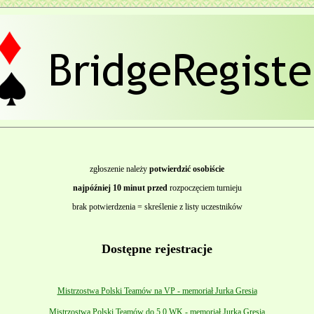
zgłoszenie należy
potwierdzić osobiście
najpóźniej 10 minut przed
rozpoczęciem turnieju
brak potwierdzenia = skreślenie z listy uczestników
Dostępne rejestracje
Mistrzostwa Polski Teamów na VP - memoriał Jurka Gresia
Mistrzostwa Polski Teamów do 5.0 WK - memoriał Jurka Gresia