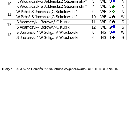
K Włodarczak-S Jabłoński,Z Strzemiński-*
3
WE
3
N
10
K Włodarczak-S Jabłoński,Z Strzemiński-*
4
WE
3
N
W Połeć-S Jabłoński,G Sokołowski-*
9
WE
3
N
11
W Połeć-S Jabłoński,G Sokołowski-*
10
WE
4
W
S Adamczyk-I Borowy,*-G Kubik
11
WE
6
S
12
S Adamczyk-I Borowy,*-G Kubik
12
WE
2
S
S Jabłoński-*,W Seliga-M Wrocławski
5
NS
3
W
13
S Jabłoński-*,W Seliga-M Wrocławski
6
NS
1
S
Pary.4.1.0.23 ©Jan Romański'2005, strona wygenerowana 2018-11-15 o 00:02:45