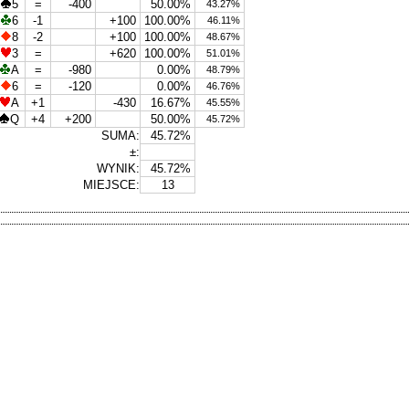
5
=
-400
50.00%
43.27%
6
-1
+100
100.00%
46.11%
8
-2
+100
100.00%
48.67%
3
=
+620
100.00%
51.01%
A
=
-980
0.00%
48.79%
6
=
-120
0.00%
46.76%
A
+1
-430
16.67%
45.55%
Q
+4
+200
50.00%
45.72%
SUMA:
45.72%
±:
WYNIK:
45.72%
MIEJSCE:
13