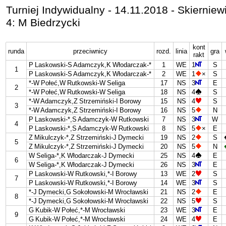
Turniej Indywidualny - 14.11.2018 - Skierniew
4: M Biedrzycki
kont
runda
przeciwnicy
rozd.
linia
gra
rakt
P Laskowski-S Adamczyk,K Włodarczak-*
1
WE
1
S
1
P Laskowski-S Adamczyk,K Włodarczak-*
2
WE
1
×
S
*-W Połeć,W Rutkowski-W Seliga
17
NS
3
E
2
*-W Połeć,W Rutkowski-W Seliga
18
NS
4
S
*-W Adamczyk,Z Strzemiński-I Borowy
15
NS
4
S
3
*-W Adamczyk,Z Strzemiński-I Borowy
16
NS
5
N
P Laskowski-*,S Adamczyk-W Rutkowski
7
NS
3
W
4
P Laskowski-*,S Adamczyk-W Rutkowski
8
NS
5
×
E
Z Mikulczyk-*,Z Strzemiński-J Dymecki
19
NS
2
S
5
Z Mikulczyk-*,Z Strzemiński-J Dymecki
20
NS
5
N
W Seliga-*,K Włodarczak-J Dymecki
25
NS
4
E
6
W Seliga-*,K Włodarczak-J Dymecki
26
NS
3
E
P Laskowski-W Rutkowski,*-I Borowy
13
WE
2
S
7
P Laskowski-W Rutkowski,*-I Borowy
14
WE
3
S
*-J Dymecki,G Sokołowski-M Wrocławski
21
NS
2
E
8
*-J Dymecki,G Sokołowski-M Wrocławski
22
NS
5
S
G Kubik-W Połeć,*-M Wrocławski
23
WE
3
E
9
G Kubik-W Połeć,*-M Wrocławski
24
WE
4
E