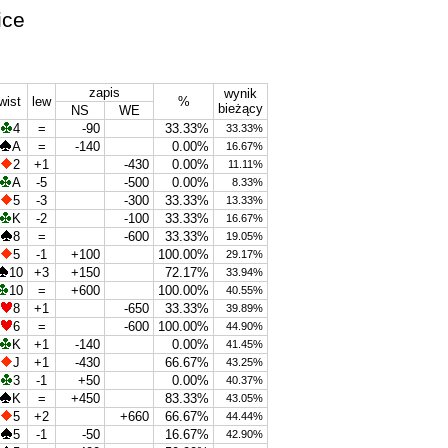
ice
zapis
wynik
wist
lew
%
bieżący
NS
WE
4
=
-90
33.33%
33.33%
A
=
-140
0.00%
16.67%
2
+1
-430
0.00%
11.11%
A
-5
-500
0.00%
8.33%
5
-3
-300
33.33%
13.33%
K
-2
-100
33.33%
16.67%
8
=
-600
33.33%
19.05%
5
-1
+100
100.00%
29.17%
10
+3
+150
72.17%
33.94%
10
=
+600
100.00%
40.55%
8
+1
-650
33.33%
39.89%
6
=
-600
100.00%
44.90%
K
+1
-140
0.00%
41.45%
J
+1
-430
66.67%
43.25%
3
-1
+50
0.00%
40.37%
K
=
+450
83.33%
43.05%
5
+2
+660
66.67%
44.44%
5
-1
-50
16.67%
42.90%