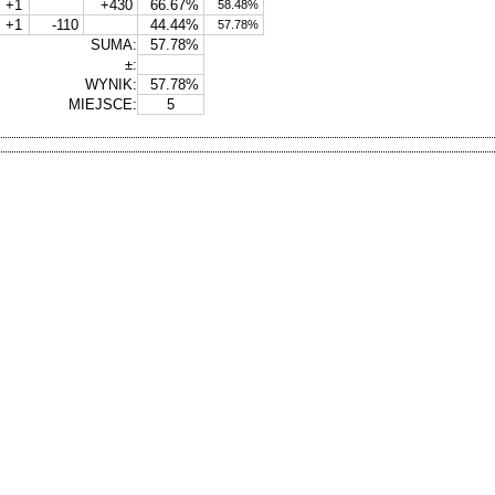
+1
+430
66.67%
58.48%
+1
-110
44.44%
57.78%
SUMA:
57.78%
±:
WYNIK:
57.78%
MIEJSCE:
5