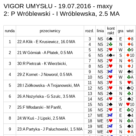
VIGOR UMYSŁU - 19.07.2016 - maxy
2: P Wróblewski - I Wróblewska, 2.5 MA
kont
runda
przeciwnicy
rozd.
linia
gra
wist
rakt
3
NS
6
E
8
1
22:A Klik - E Krusiewicz, 16.0 MA
4
NS
2
N
6
5
NS
2
W
9
2
21:W Górniak - A Płatek, 0.5 MA
6
NS
4
×
S
10
7
NS
2
N
5
3
30:R Pietrzak - K Wierzbicki,
8
NS
3
N
J
9
NS
3
W
6
4
29:Z Kornet - J Noworol, 0.5 MA
10
NS
2
W
A
11
NS
3
S
5
5
28:I Ziółkowska - A Trojanowski, MA
12
NS
3
N
Q
13
NS
2
N
J
6
26:A Nożyńska - G Szulc, 3.5 MA
14
NS
4
S
2
15
NS
2
W
10
7
25:F Włodarski - M Panfil,
16
NS
2
E
Q
17
WE
3
E
4
8
24:W Kuś - J Lipski, 2.5 MA
18
WE
5
N
A
19
WE
1
S
3
9
23:A Partyka - J Paluchowski, 1.5 MA
20
WE
4
N
A