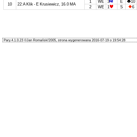
1
WE
3
E
10
10
22:A Klik - E Krusiewicz, 16.0 MA
2
WE
1
S
6
Pary.4.1.0.23 ©Jan Romański'2005, strona wygenerowana 2016-07-19 o 19:54:28