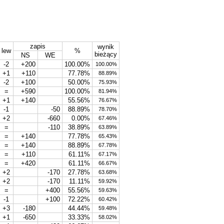
zapis
wynik
lew
%
bieżący
NS
WE
-2
+200
100.00%
100.00%
+1
+110
77.78%
88.89%
-2
+100
50.00%
75.93%
=
+590
100.00%
81.94%
+1
+140
55.56%
76.67%
-1
-50
88.89%
78.70%
+2
-660
0.00%
67.46%
=
-110
38.89%
63.89%
=
+140
77.78%
65.43%
=
+140
88.89%
67.78%
=
+110
61.11%
67.17%
=
+420
61.11%
66.67%
+2
-170
27.78%
63.68%
+2
-170
11.11%
59.92%
=
+400
55.56%
59.63%
-1
+100
72.22%
60.42%
+3
-180
44.44%
59.48%
+1
-650
33.33%
58.02%