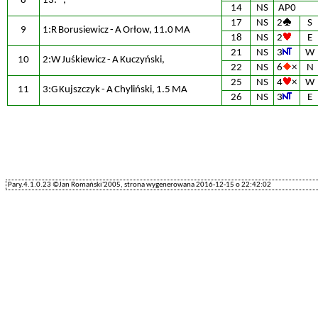
8
13: - ,
14
NS
AP0
17
NS
2
S
9
1:R Borusiewicz - A Orłow, 11.0 MA
18
NS
2
E
21
NS
3
W
10
2:W Juśkiewicz - A Kuczyński,
22
NS
6
×
N
25
NS
4
×
W
11
3:G Kujszczyk - A Chyliński, 1.5 MA
26
NS
3
E
Pary.4.1.0.23 ©Jan Romański'2005, strona wygenerowana 2016-12-15 o 22:42:02