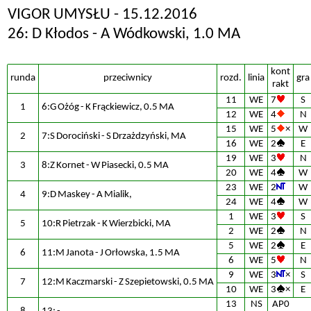
VIGOR UMYSŁU - 15.12.2016
26: D Kłodos - A Wódkowski, 1.0 MA
kont
runda
przeciwnicy
rozd.
linia
gra
rakt
11
WE
7
S
1
6:G Ożóg - K Frąckiewicz, 0.5 MA
12
WE
4
N
15
WE
5
×
W
2
7:S Dorociński - S Drzażdzyński, MA
16
WE
2
E
19
WE
3
N
3
8:Z Kornet - W Piasecki, 0.5 MA
20
WE
4
W
23
WE
2
W
4
9:D Maskey - A Mialik,
24
WE
4
W
1
WE
3
S
5
10:R Pietrzak - K Wierzbicki, MA
2
WE
2
N
5
WE
2
E
6
11:M Janota - J Orłowska, 1.5 MA
6
WE
5
N
9
WE
3
×
S
7
12:M Kaczmarski - Z Szepietowski, 0.5 MA
10
WE
3
×
E
13
NS
AP0