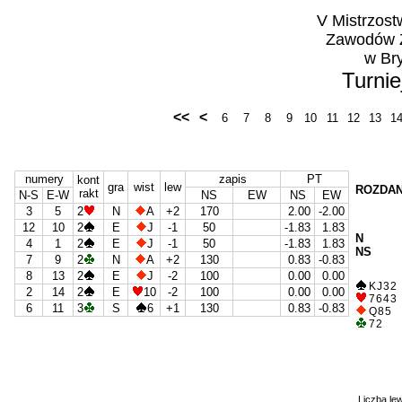
V Mistrzos
Zawodów Z
w Br
Turnie
<<
<
6
7
8
9
10
11
12
13
1
numery
zapis
PT
kont
gra
wist
lew
ROZDAN
rakt
N-S
E-W
NS
EW
NS
EW
3
5
2
N
A
+2
170
2.00
-2.00
12
10
2
E
J
-1
50
-1.83
1.83
N
4
1
2
E
J
-1
50
-1.83
1.83
NS
7
9
2
N
A
+2
130
0.83
-0.83
8
13
2
E
J
-2
100
0.00
0.00
K J 3 2
2
14
2
E
10
-2
100
0.00
0.00
7 6 4 3
6
11
3
S
6
+1
130
0.83
-0.83
Q 8 5
7 2
Liczba le