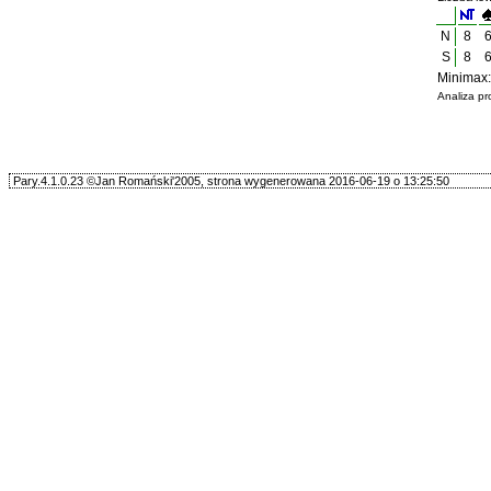
N
8
S
8
Minimax:
Analiza p
Pary.4.1.0.23 ©Jan Romański'2005, strona wygenerowana 2016-06-19 o 13:25:50