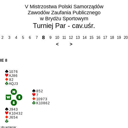
V Mistrzostwa Polski Samorządów
Zawodów Zaufania Publicznego
w Brydżu Sportowym
Turniej Par - cav.uśr.
8
2
3
4
5
6
7
9
10
11
12
13
14
15
16
17
18
19
20
<
>
IE 8
10 7 6
A J 8 6
8 2
A Q J 3
8 5 2
7
10 9 7 3
K 10 8 6 2
J 9 4 3
K 10 4 3 2
J 6 5 4
 do wzięcia: