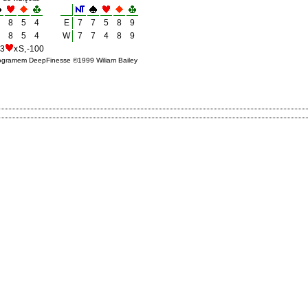
8
5
4
E
7
7
5
8
9
8
5
4
W
7
7
4
8
9
 3
x S, -100
rogramem DeepFinesse ©1999 Wiliam Bailey