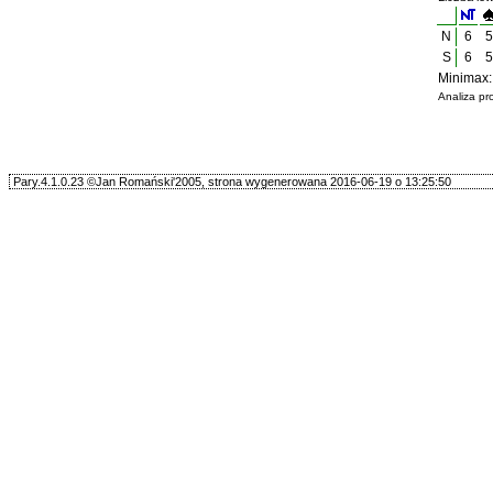
N
6
5
S
6
5
Minimax:
Analiza p
Pary.4.1.0.23 ©Jan Romański'2005, strona wygenerowana 2016-06-19 o 13:25:50