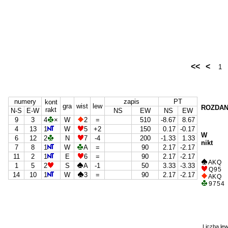
<<
<
1
numery
zapis
PT
kont
gra
wist
lew
ROZDAN
rakt
N-S
E-W
NS
EW
NS
EW
9
3
4
×
W
2
=
510
-8.67
8.67
4
13
1
W
5
+2
150
0.17
-0.17
W
6
12
2
N
7
-4
200
-1.33
1.33
nikt
7
8
1
W
A
=
90
2.17
-2.17
11
2
1
E
6
=
90
2.17
-2.17
A K Q
1
5
2
S
A
-1
50
3.33
-3.33
Q 9 5
14
10
1
W
3
=
90
2.17
-2.17
A K Q
9 7 5 4
Liczba lew