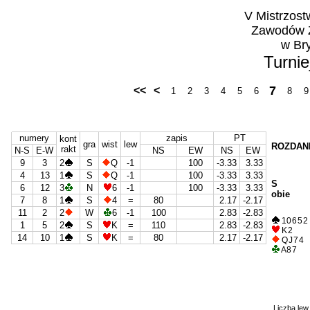
V Mistrzos
Zawodów Z
w Br
Turnie
7
<<
<
1
2
3
4
5
6
8
9
numery
zapis
PT
kont
gra
wist
lew
ROZDANI
rakt
N-S
E-W
NS
EW
NS
EW
9
3
2
S
Q
-1
100
-3.33
3.33
4
13
1
S
Q
-1
100
-3.33
3.33
S
6
12
3
N
6
-1
100
-3.33
3.33
obie
7
8
1
S
4
=
80
2.17
-2.17
11
2
2
W
6
-1
100
2.83
-2.83
10 6 5 2
1
5
2
S
K
=
110
2.83
-2.83
K 2
14
10
1
S
K
=
80
2.17
-2.17
Q J 7 4
A 8 7
Liczba lew