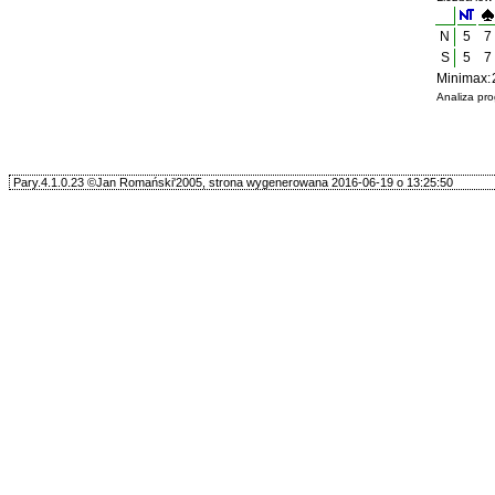
N
5
7
S
5
7
Minimax: 
Analiza pr
Pary.4.1.0.23 ©Jan Romański'2005, strona wygenerowana 2016-06-19 o 13:25:50