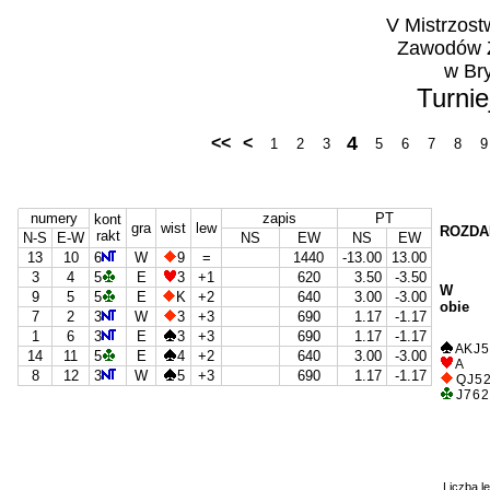
V Mistrzos
Zawodów Z
w Br
Turnie
4
<<
<
1
2
3
5
6
7
8
9
numery
zapis
PT
kont
gra
wist
lew
ROZDA
rakt
N-S
E-W
NS
EW
NS
EW
13
10
6
W
9
=
1440
-13.00
13.00
3
4
5
E
3
+1
620
3.50
-3.50
W
9
5
5
E
K
+2
640
3.00
-3.00
obie
7
2
3
W
3
+3
690
1.17
-1.17
1
6
3
E
3
+3
690
1.17
-1.17
A K J 5
14
11
5
E
4
+2
640
3.00
-3.00
A
8
12
3
W
5
+3
690
1.17
-1.17
Q J 5 
J 7 6 2
Liczba l