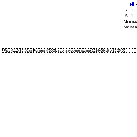
N
1
S
1
Minimax
Analiza 
Pary.4.1.0.23 ©Jan Romański'2005, strona wygenerowana 2016-06-19 o 13:25:50