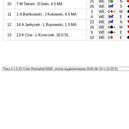
25
WE
3
N
10
7:M Tekień - D Gelo, 4.5 MA
26
WE
3
S
3
WE
6
×
W
11
1:A Bieńkowski - J Kotowski, 4.5 MA
4
WE
3
E
23
WE
1
N
12
14:A Jędrysek - L Bujnowski, 1.5 MA
24
WE
4
×
W
9
WE
4
×
E
13
13:K Cios - L Krzeczek, 18.0 SL
10
WE
4
E
Pary.4.1.0.23 ©Jan Romański'2005, strona wygenerowana 2016-06-19 o 13:25:51