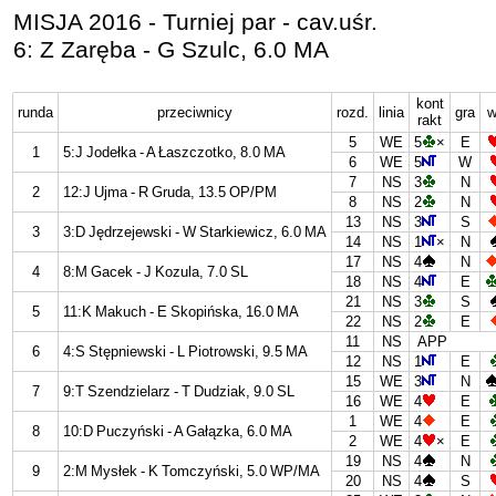
MISJA 2016 - Turniej par - cav.uśr.
6: Z Zaręba - G Szulc, 6.0 MA
kont
runda
przeciwnicy
rozd.
linia
gra
w
rakt
5
WE
5
×
E
1
5:J Jodełka - A Łaszczotko, 8.0 MA
6
WE
5
W
7
NS
3
N
2
12:J Ujma - R Gruda, 13.5 OP/PM
8
NS
2
N
13
NS
3
S
3
3:D Jędrzejewski - W Starkiewicz, 6.0 MA
14
NS
1
×
N
17
NS
4
N
4
8:M Gacek - J Kozula, 7.0 SL
18
NS
4
E
21
NS
3
S
5
11:K Makuch - E Skopińska, 16.0 MA
22
NS
2
E
11
NS
APP
6
4:S Stępniewski - L Piotrowski, 9.5 MA
12
NS
1
E
15
WE
3
N
7
9:T Szendzielarz - T Dudziak, 9.0 SL
16
WE
4
E
1
WE
4
E
8
10:D Puczyński - A Gałązka, 6.0 MA
2
WE
4
×
E
19
NS
4
N
9
2:M Mysłek - K Tomczyński, 5.0 WP/MA
20
NS
4
S