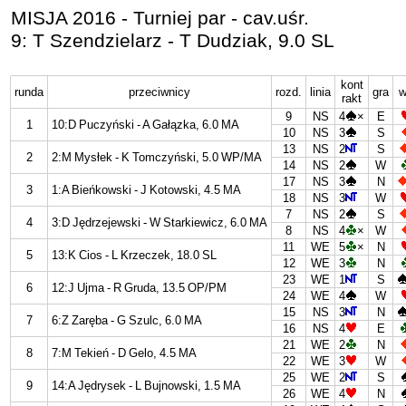
MISJA 2016 - Turniej par - cav.uśr.
9: T Szendzielarz - T Dudziak, 9.0 SL
kont
runda
przeciwnicy
rozd.
linia
gra
w
rakt
9
NS
4
×
E
1
10:D Puczyński - A Gałązka, 6.0 MA
10
NS
3
S
13
NS
2
S
2
2:M Mysłek - K Tomczyński, 5.0 WP/MA
14
NS
2
W
17
NS
3
N
3
1:A Bieńkowski - J Kotowski, 4.5 MA
18
NS
3
W
7
NS
2
S
4
3:D Jędrzejewski - W Starkiewicz, 6.0 MA
8
NS
4
×
W
11
WE
5
×
N
5
13:K Cios - L Krzeczek, 18.0 SL
12
WE
3
N
23
WE
1
S
6
12:J Ujma - R Gruda, 13.5 OP/PM
24
WE
4
W
15
NS
3
N
7
6:Z Zaręba - G Szulc, 6.0 MA
16
NS
4
E
21
WE
2
N
8
7:M Tekień - D Gelo, 4.5 MA
22
WE
3
W
25
WE
2
S
9
14:A Jędrysek - L Bujnowski, 1.5 MA
26
WE
4
N