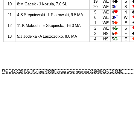
19
WE
4
S
10
8:M Gacek - J Kozula, 7.0 SL
20
WE
3
S
5
WE
4
N
11
4:S Stępniewski - L Piotrowski, 9.5 MA
6
WE
3
W
1
WE
3
E
12
11:K Makuch - E Skopińska, 16.0 MA
2
WE
4
S
3
NS
5
E
13
5:J Jodełka - A Łaszczotko, 8.0 MA
4
NS
5
E
Pary.4.1.0.23 ©Jan Romański'2005, strona wygenerowana 2016-06-19 o 13:25:51